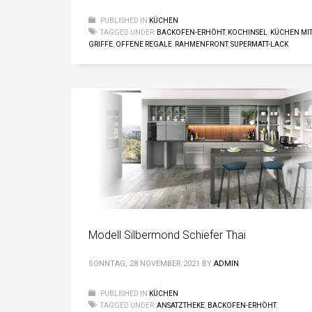
PUBLISHED IN
KÜCHEN
TAGGED UNDER:
BACKOFEN-ERHÖHT
,
KOCHINSEL
,
KÜCHEN MI
GRIFFE
,
OFFENE REGALE
,
RAHMENFRONT
,
SUPERMATT-LACK
Modell Silbermond Schiefer Thai
SONNTAG, 28 NOVEMBER 2021
BY
ADMIN
PUBLISHED IN
KÜCHEN
TAGGED UNDER:
ANSATZTHEKE
,
BACKOFEN-ERHÖHT
,